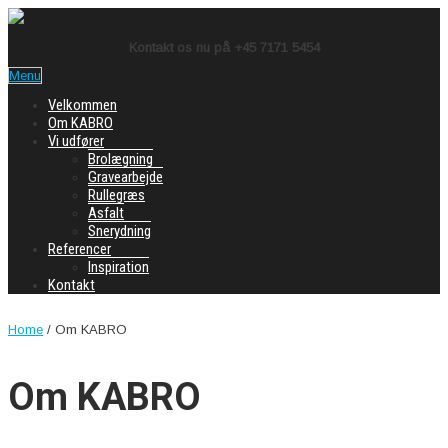
Kontakt os nu på +45 7171 5454
Menu
Velkommen
Om KABRO
Vi udfører
Brolægning
Gravearbejde
Rullegræs
Asfalt
Snerydning
Referencer
Inspiration
Kontakt
Home
/
Om KABRO
Om KABRO