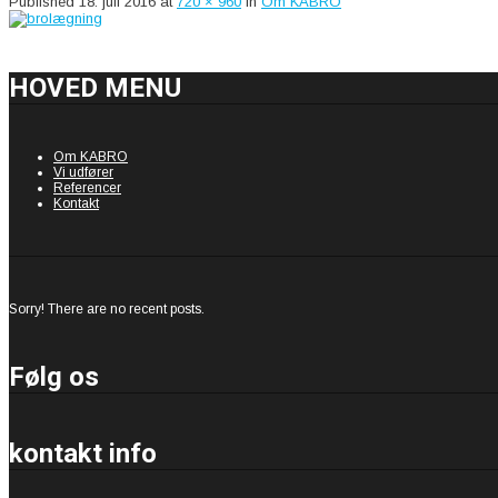
Published
18. juli 2016
at
720 × 960
in
Om KABRO
HOVED MENU
Om KABRO
Vi udfører
Referencer
Kontakt
Sorry! There are no recent posts.
Følg os
kontakt info