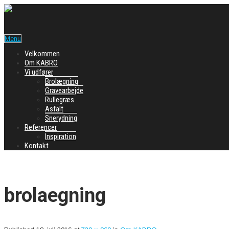
Menu
Velkommen
Om KABRO
Vi udfører
Brolægning
Gravearbejde
Rullegræs
Asfalt
Snerydning
Referencer
Inspiration
Kontakt
brolaegning