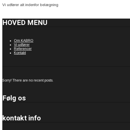
Vi udfører alt indenfor belægning
HOVED MENU
Om KABRO
Vi udfører
Referencer
Kontakt
Sorry! There are no recent posts.
Følg os
kontakt info