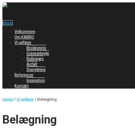
Menu
Velkommen
Om KABRO
Vi udfører
Brolægning
Gravearbejde
Rullegræs
Asfalt
Snerydning
Referencer
Inspiration
Kontakt
Home
/
Vi udfører
/
Belægning
Belægning